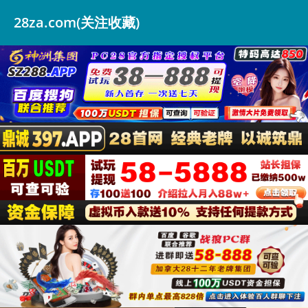
28za.com(关注收藏)