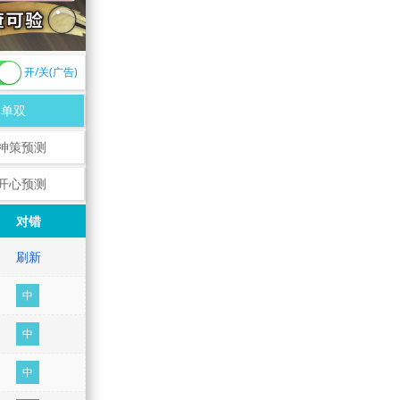
开/关(广告)
单双
神策预测
开心预测
对错
刷新
中
中
中