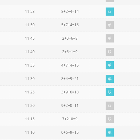
11:53
8+2+4=14
双
11:50
5+7+4=16
单
11:45
2+0+6=8
单
11:40
2+6+1=9
双
11:35
4+7+4=15
单
11:30
8+4+9=21
单
11:25
3+9+6=18
双
11:20
9+2+0=11
双
11:15
7+2+0=9
双
11:10
0+6+9=15
单