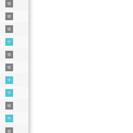
错
错
错
中
错
错
中
中
错
中
错