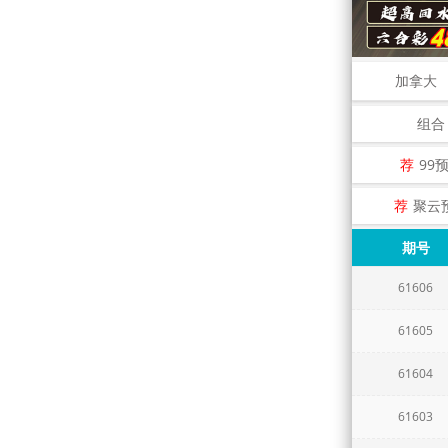
加拿大
组合
荐
99
荐
聚云
期号
61606
61605
61604
61603