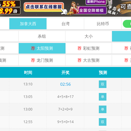
加拿大西
台湾
比特币
杀组
大小
预测
荐
太阳预测
荐
彩虹预测
荐
预测
荐
龙门预测
荐
大古预测
荐
时间
开奖
预测
02
:
56
13:10
双
13:05
4+5+8=17
单
13:00
7+2+0=9
单
12:55
9+5+0=14
双