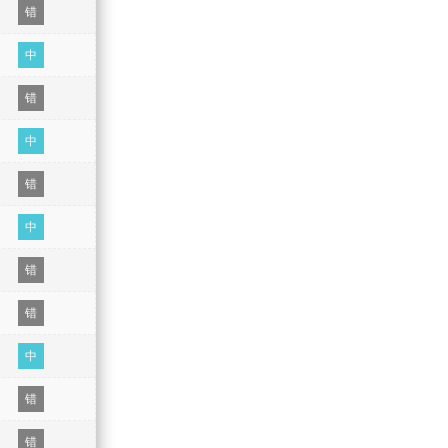
错
中
错
中
错
中
错
错
中
错
错