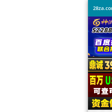
28za.