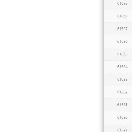
61689
61688
61687
61686
61685
61684
61683
61682
61681
61680
61679