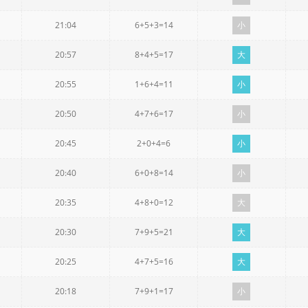
21:04
6+5+3=14
小
20:57
8+4+5=17
大
20:55
1+6+4=11
小
20:50
4+7+6=17
小
20:45
2+0+4=6
小
20:40
6+0+8=14
小
20:35
4+8+0=12
大
20:30
7+9+5=21
大
20:25
4+7+5=16
大
20:18
7+9+1=17
小