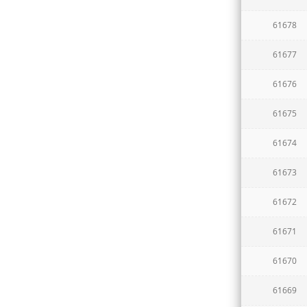
61678
61677
61676
61675
61674
61673
61672
61671
61670
61669