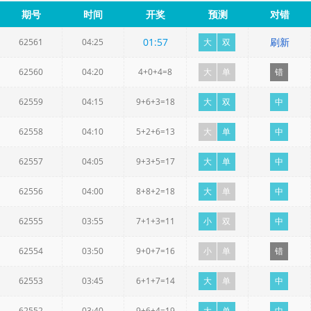
期号
时间
开奖
预测
对错
01
:
56
刷新
62561
04:25
大
双
62560
04:20
4+0+4=8
大
单
错
62559
04:15
9+6+3=18
大
双
中
62558
04:10
5+2+6=13
大
单
中
62557
04:05
9+3+5=17
大
单
中
62556
04:00
8+8+2=18
大
单
中
62555
03:55
7+1+3=11
小
双
中
62554
03:50
9+0+7=16
小
单
错
62553
03:45
6+1+7=14
大
单
中
62552
03:40
9+6+4=19
大
单
中