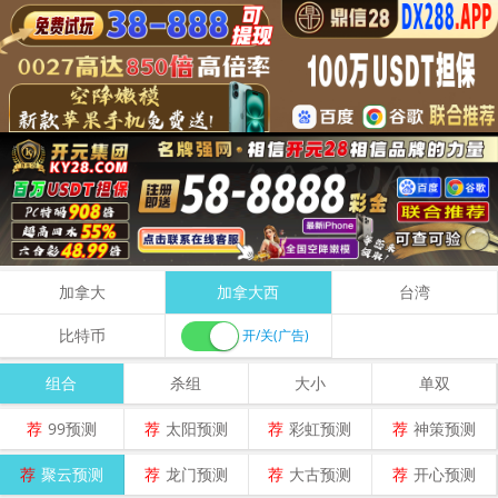
加拿大
加拿大西
台湾
比特币
开/关(广告)
组合
杀组
大小
单双
荐
99预测
荐
太阳预测
荐
彩虹预测
荐
神策预测
荐
聚云预测
荐
龙门预测
荐
大古预测
荐
开心预测