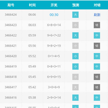
期号
时间
开奖
预测
对错
00
:
30
刷新
3466424
06:06
大
3466423
06:03
6+8+0=14
小
错
3466422
05:59
9+6+7=22
大
中
3466421
05:56
9+8+2=19
小
错
3466420
05:52
0+1+4=5
小
中
3466419
05:49
0+8+3=11
小
中
3466418
05:45
6+9+0=15
小
错
3466417
05:42
3+0+6=9
大
错
3466416
05:38
2+9+3=14
大
中
3466415
05:35
1+5+0=6
小
中