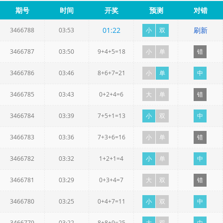
期号
时间
开奖
预测
对错
01
:
21
刷新
3466788
03:53
小
双
3466787
03:50
9+4+5=18
小
单
错
3466786
03:46
8+6+7=21
小
单
中
3466785
03:43
0+2+4=6
大
单
错
3466784
03:39
7+5+1=13
小
双
中
3466783
03:36
7+3+6=16
小
单
错
3466782
03:32
1+2+1=4
小
单
中
3466781
03:29
0+3+4=7
大
双
错
3466780
03:25
0+4+7=11
小
双
中
3466779
03:22
8+8+9=25
大
双
中